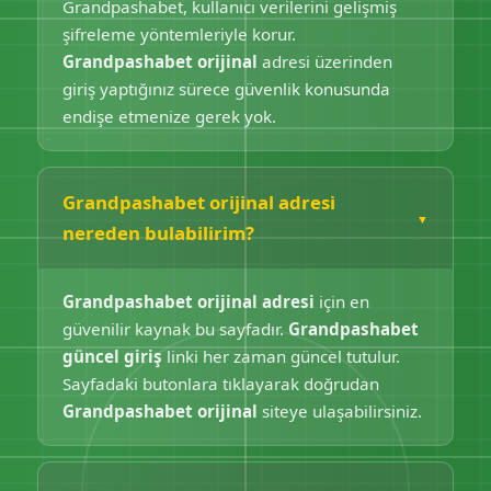
Grandpashabet, kullanıcı verilerini gelişmiş
şifreleme yöntemleriyle korur.
Grandpashabet orijinal
adresi üzerinden
giriş yaptığınız sürece güvenlik konusunda
endişe etmenize gerek yok.
Grandpashabet orijinal adresi
nereden bulabilirim?
Grandpashabet orijinal adresi
için en
güvenilir kaynak bu sayfadır.
Grandpashabet
güncel giriş
linki her zaman güncel tutulur.
Sayfadaki butonlara tıklayarak doğrudan
Grandpashabet orijinal
siteye ulaşabilirsiniz.