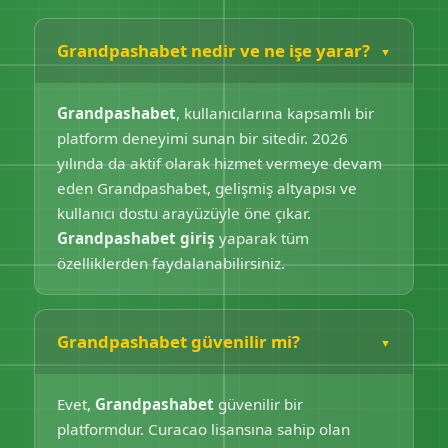
Grandpashabet nedir ve ne işe yarar?
Grandpashabet
, kullanıcılarına kapsamlı bir
platform deneyimi sunan bir sitedir. 2026
yılında da aktif olarak hizmet vermeye devam
eden Grandpashabet, gelişmiş altyapısı ve
kullanıcı dostu arayüzüyle öne çıkar.
Grandpashabet giriş
yaparak tüm
özelliklerden faydalanabilirsiniz.
Grandpashabet güvenilir mi?
Evet,
Grandpashabet
güvenilir bir
platformdur. Curacao lisansına sahip olan