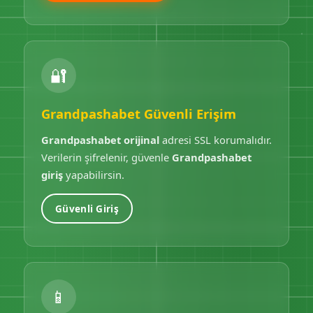
🔐
Grandpashabet Güvenli Erişim
Grandpashabet orijinal
adresi SSL korumalıdır.
Verilerin şifrelenir, güvenle
Grandpashabet
giriş
yapabilirsin.
Güvenli Giriş
📱