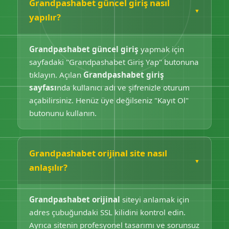
Grandpashabet güncel giriş nasıl
yapılır?
Grandpashabet güncel giriş
yapmak için
sayfadaki "Grandpashabet Giriş Yap" butonuna
tıklayın. Açılan
Grandpashabet giriş
sayfası
nda kullanıcı adı ve şifrenizle oturum
açabilirsiniz. Henüz üye değilseniz "Kayıt Ol"
butonunu kullanın.
Grandpashabet orijinal site nasıl
anlaşılır?
Grandpashabet orijinal
siteyi anlamak için
adres çubuğundaki SSL kilidini kontrol edin.
Ayrıca sitenin profesyonel tasarımı ve sorunsuz