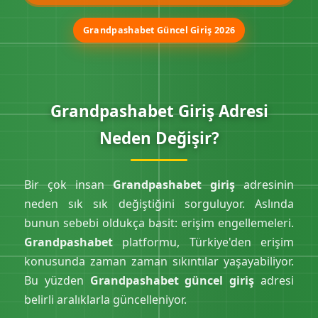
Grandpashabet Güncel Giriş 2026
Grandpashabet Giriş Adresi
Neden Değişir?
Bir çok insan
Grandpashabet giriş
adresinin
neden sık sık değiştiğini sorguluyor. Aslında
bunun sebebi oldukça basit: erişim engellemeleri.
Grandpashabet
platformu, Türkiye'den erişim
konusunda zaman zaman sıkıntılar yaşayabiliyor.
Bu yüzden
Grandpashabet güncel giriş
adresi
belirli aralıklarla güncelleniyor.