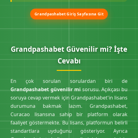
Grandpashabet Giriş Sayfasına Git
Grandpashabet Güvenilir mi? İşte
Cevabı
En çok sorulan sorulardan biri de
Grandpashabet güvenilir mi
sorusu. Açıkçası bu
soruya cevap vermek için Grandpashabet'in lisans
durumuna bakmak lazım. Grandpashabet,
Curacao lisansına sahip bir platform olarak
faaliyet göstermekte. Bu lisans, platformun belirli
standartlara uyduğunu gösteriyor. Ayrıca