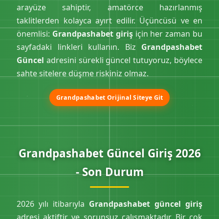
arayüze sahiptir, amatörce hazırlanmış
taklitlerden kolayca ayırt edilir. Üçüncüsü ve en
önemlisi:
Grandpashabet giriş
için her zaman bu
sayfadaki linkleri kullanın. Biz
Grandpashabet
Güncel
adresini sürekli güncel tutuyoruz, böylece
sahte sitelere düşme riskiniz olmaz.
Grandpashabet Orijinal Siteye Git
Grandpashabet Güncel Giriş 2026
- Son Durum
2026 yılı itibarıyla
Grandpashabet güncel giriş
adresi aktiftir ve sorunsuz çalışmaktadır. Bir çok