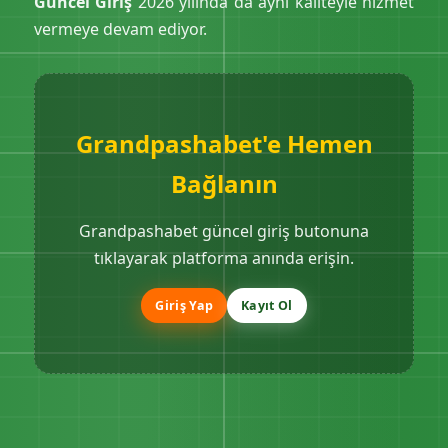
Güncel Giriş
2026 yılında da aynı kaliteyle hizmet
vermeye devam ediyor.
Grandpashabet'e Hemen
Bağlanın
Grandpashabet güncel giriş butonuna
tıklayarak platforma anında erişin.
Giriş Yap
Kayıt Ol