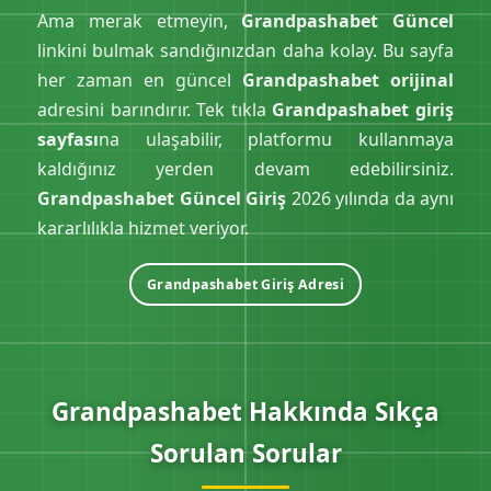
Ama merak etmeyin,
Grandpashabet Güncel
linkini bulmak sandığınızdan daha kolay. Bu sayfa
her zaman en güncel
Grandpashabet orijinal
adresini barındırır. Tek tıkla
Grandpashabet giriş
sayfası
na ulaşabilir, platformu kullanmaya
kaldığınız yerden devam edebilirsiniz.
Grandpashabet Güncel Giriş
2026 yılında da aynı
kararlılıkla hizmet veriyor.
Grandpashabet Giriş Adresi
Grandpashabet Hakkında Sıkça
Sorulan Sorular