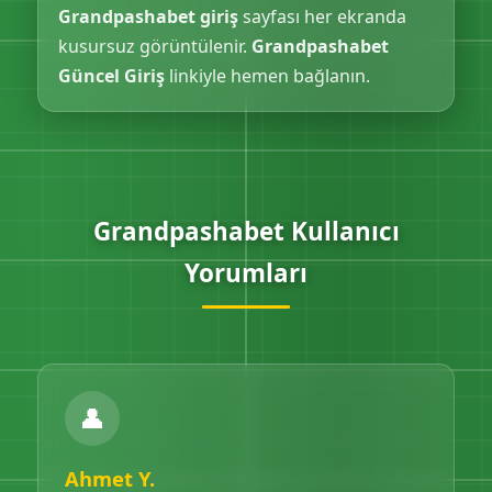
Grandpashabet giriş
sayfası her ekranda
kusursuz görüntülenir.
Grandpashabet
Güncel Giriş
linkiyle hemen bağlanın.
Grandpashabet Kullanıcı
Yorumları
👤
Ahmet Y.